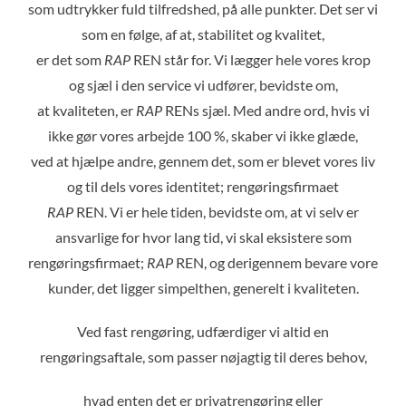
som udtrykker fuld tilfredshed, på alle punkter. Det ser vi
som en følge, af at, stabilitet og kvalitet,
er det som
RAP
REN står for. Vi lægger hele vores krop
og sjæl i den service vi udfører, bevidste om,
at kvaliteten, er
RAP
RENs sjæl. Med andre ord, hvis vi
ikke gør vores arbejde 100 %, skaber vi ikke glæde,
ved at hjælpe andre, gennem det, som er blevet vores liv
og til dels vores identitet; rengøringsfirmaet
RAP
REN. Vi er hele tiden, bevidste om, at vi selv er
ansvarlige for hvor lang tid, vi skal eksistere som
rengøringsfirmaet;
RAP
REN, og derigennem bevare vore
kunder, det ligger simpelthen, generelt i kvaliteten.
Ved fast rengøring, udfærdiger vi altid en
rengøringsaftale, som passer nøjagtig til deres behov,
hvad enten det er privatrengøring eller