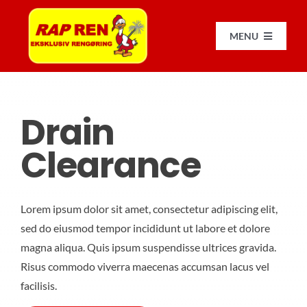
Skip
to
MENU
content
FO
Drain
O
Clearance
PR
Lorem ipsum dolor sit amet, consectetur adipiscing elit,
sed do eiusmod tempor incididunt ut labore et dolore
ER
magna aliqua. Quis ipsum suspendisse ultrices gravida.
Risus commodo viverra maecenas accumsan lacus vel
ÆLDRE 
facilisis.